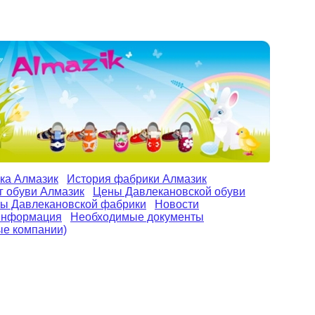
ка Алмазик
История фабрики Алмазик
г обуви Алмазик
Цены Давлекановской обуви
ы Давлекановской фабрики
Новости
 информация
Необходимые документы
ые компании)