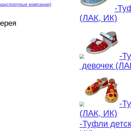
ранспортные компании)
-Ту
(ЛАК, ИК)
лерея
-Т
девочек (ЛА
-Т
(ЛАК, ИК)
-Туфли детс