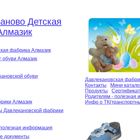
аново Детская
Алмазик
кая фабрика Алмазик
г обуви Алмазик
ановской обуви
Давлекановская фабри
Контакты
Мини катало
Продукты
Сертификат
Родителям - полезная
рики Алмазик
Инфо о ТК(транспортн
ы Давлекановской фабрики
 полезная информация
е документы