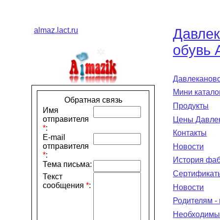
almaz.lact.ru
Давлек
обувь 
Давлекановс
Мини катало
Обратная связь
Продукты
Имя
отправителя
Цены Давлек
*
:
Контакты
E-mail
отправителя
Новости
*
:
История фаб
Тема письма:
Сертификат
Текст
сообщения
*
:
Новости
Родителям -
Необходимы