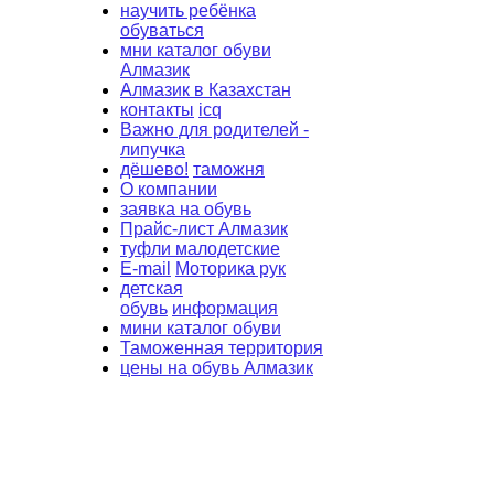
научить ребёнка
обуваться
мни каталог обуви
Алмазик
Алмазик в Казахстан
контакты
icq
Важно для родителей -
липучка
дёшево!
таможня
О компании
заявка на обувь
Прайс-лист Алмазик
туфли малодетские
E-mail
Моторика рук
детская
обувь
информация
мини каталог обуви
Таможенная территория
цены на обувь Алмазик