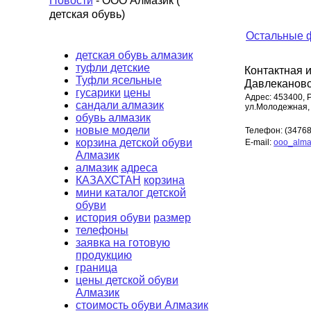
Новости
- ООО Алмазик (
детская обувь)
Остальные 
детская обувь алмазик
туфли детские
Контактная
Туфли ясельные
Давлекановс
гусарики
цены
Адрес:
453400, 
сандали алмазик
ул.Молодежная,
обувь алмазик
новые модели
Телефон:
(34768
корзина детской обуви
E-mail:
ooo_alma
Алмазик
алмазик
адреса
КАЗАХСТАН
корзина
мини каталог детской
обуви
история обуви
размер
телефоны
заявка на готовую
продукцию
граница
цены детской обуви
Алмазик
стоимость обуви Алмазик