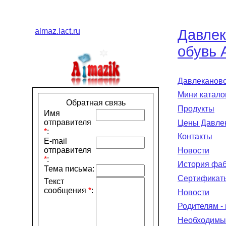
almaz.lact.ru
Давлек
обувь 
Давлекановс
Мини катало
Обратная связь
Продукты
Имя
отправителя
Цены Давлек
*
:
Контакты
E-mail
отправителя
Новости
*
:
История фаб
Тема письма:
Сертификат
Текст
сообщения
*
:
Новости
Родителям -
Необходимы